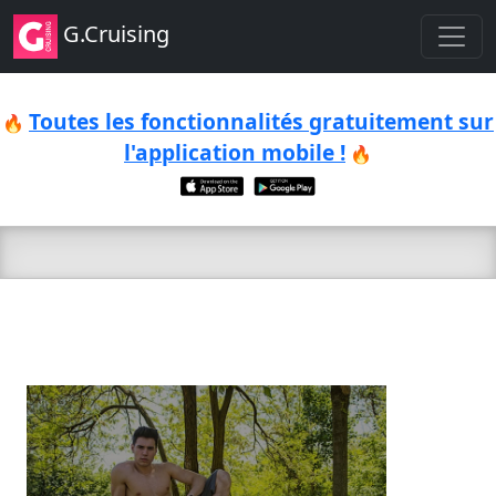
G.Cruising
Toutes les fonctionnalités gratuitement sur
🔥
l'application mobile !
🔥